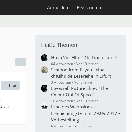
Anmelden
Registrieren
Heiße Themen
Huan Vus Film "Die Traumlande"
64 Antworten
Vor 10 Jahren
Seafood from R'lyeh - eine
chtulhuide Lesereihe in Erfurt
3 Antworten
Vor 3 Jahren
Filter
Lovecraft Picture Show "The
Colour Out Of Space"
s
10 Antworten
Vor 10 Jahren
22 um
Echo des Wahnsinns -
Erscheinungstermin: 29.09.2017 -
Vorbestellung
6 Antworten
Vor 9 Jahren