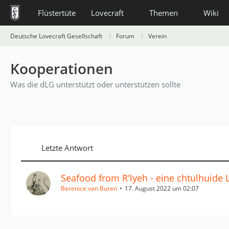
Flüstertüte
Lovecraft
Themen
Wiki
Deutsche Lovecraft Gesellschaft
Forum
Verein
Kooperationen
Was die dLG unterstützt oder unterstützen sollte
Letzte Antwort
Seafood from R'lyeh - eine chtulhuide L
Berenice van Buren
17. August 2022 um 02:07