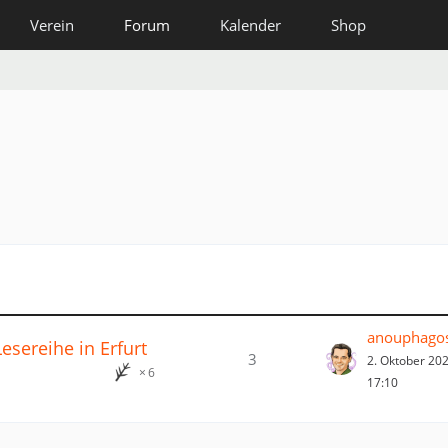
Verein
Forum
Kalender
Shop
anouphago
esereihe in Erfurt
3
2. Oktober 20
6
17:10